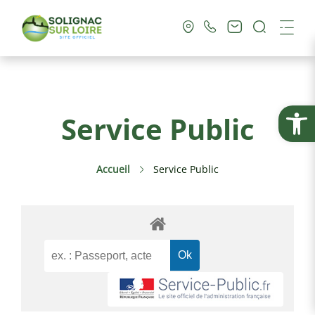
Recherc
Me
Vie Municipale
Ouvrir la
Service Public
Vie Pratique
Accueil
Service Public
Culture & Loisirs
Tourisme
Service Public