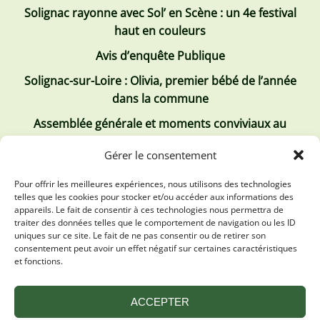
Solignac rayonne avec Sol’ en Scène : un 4e festival
haut en couleurs
Avis d’enquête Publique
Solignac-sur-Loire : Olivia, premier bébé de l’année
dans la commune
Assemblée générale et moments conviviaux au
Club Tous ensemble
Gérer le consentement
Recrutement de jobs d’été
Pour offrir les meilleures expériences, nous utilisons des technologies
telles que les cookies pour stocker et/ou accéder aux informations des
Les derniers comptes rendus
appareils. Le fait de consentir à ces technologies nous permettra de
traiter des données telles que le comportement de navigation ou les ID
Conseil municipal 2 juillet 2026
uniques sur ce site. Le fait de ne pas consentir ou de retirer son
consentement peut avoir un effet négatif sur certaines caractéristiques
Conseil Municipal du 30 avril 2026
et fonctions.
Conseil Municipal 31 mars 2026
ACCEPTER