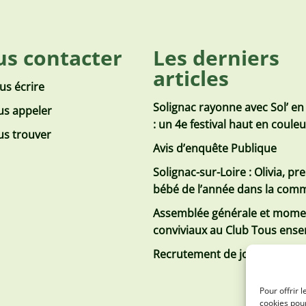
s contacter
Les derniers
articles
us écrire
Solignac rayonne avec Sol’ en
s appeler
: un 4e festival haut en coule
s trouver
Avis d’enquête Publique
Solignac-sur-Loire : Olivia, pr
bébé de l’année dans la co
Assemblée générale et mome
conviviaux au Club Tous ens
Recrutement de jobs d’été
Pour offrir 
cookies pour