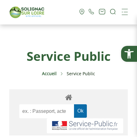
Recherc
Me
Vie Municipale
Ouvrir la
Service Public
Vie Pratique
Accueil
Service Public
Culture & Loisirs
Tourisme
Service Public