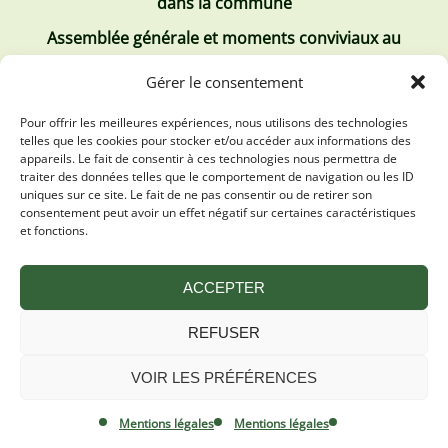
dans la commune
Assemblée générale et moments conviviaux au
Club Tous ensemble
Gérer le consentement
Recrutement de jobs d’été
Pour offrir les meilleures expériences, nous utilisons des technologies
telles que les cookies pour stocker et/ou accéder aux informations des
Les derniers comptes rendus
appareils. Le fait de consentir à ces technologies nous permettra de
traiter des données telles que le comportement de navigation ou les ID
Conseil municipal 2 juillet 2026
uniques sur ce site. Le fait de ne pas consentir ou de retirer son
consentement peut avoir un effet négatif sur certaines caractéristiques
Conseil Municipal du 30 avril 2026
et fonctions.
Conseil Municipal 31 mars 2026
ACCEPTER
REFUSER
VOIR LES PRÉFÉRENCES
Mentions légales
Plan du site
Mentions légales
Mentions légales
Politique de confidentialité
By Oktopod