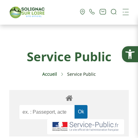
Recherc
Me
Vie Municipale
Ouvrir la
Service Public
Vie Pratique
Accueil
Service Public
Culture & Loisirs
Tourisme
Service Public