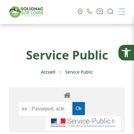
Recherc
Me
Vie Municipale
Ouvrir la
Service Public
Vie Pratique
Accueil
Service Public
Culture & Loisirs
Tourisme
Service Public