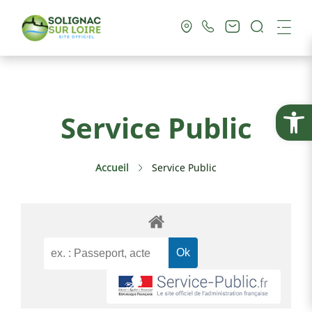
Recherc
Me
Vie Municipale
Ouvrir la
Service Public
Vie Pratique
Accueil
Service Public
Culture & Loisirs
Tourisme
Service Public