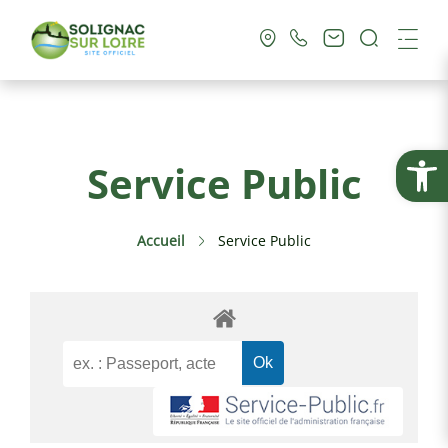
Recherc
Me
Vie Municipale
Ouvrir la
Service Public
Vie Pratique
Accueil
Service Public
Culture & Loisirs
Tourisme
Service Public