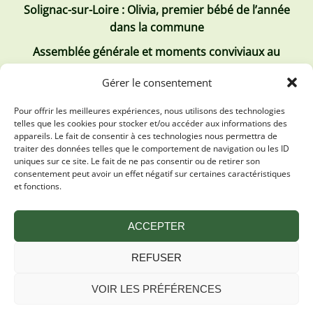
Solignac-sur-Loire : Olivia, premier bébé de l’année
dans la commune
Assemblée générale et moments conviviaux au
Club Tous ensemble
Gérer le consentement
Recrutement de jobs d’été
Pour offrir les meilleures expériences, nous utilisons des technologies
telles que les cookies pour stocker et/ou accéder aux informations des
Les derniers comptes rendus
appareils. Le fait de consentir à ces technologies nous permettra de
traiter des données telles que le comportement de navigation ou les ID
Conseil municipal 2 juillet 2026
uniques sur ce site. Le fait de ne pas consentir ou de retirer son
consentement peut avoir un effet négatif sur certaines caractéristiques
Conseil Municipal du 30 avril 2026
et fonctions.
Conseil Municipal 31 mars 2026
ACCEPTER
REFUSER
VOIR LES PRÉFÉRENCES
Mentions légales
Plan du site