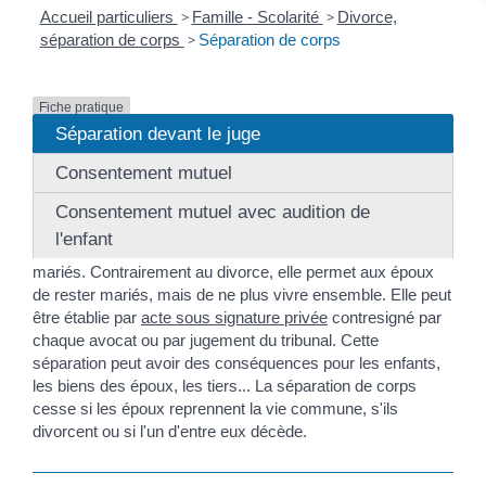
Accueil particuliers
>
Famille - Scolarité
>
Divorce,
séparation de corps
>
Séparation de corps
Fiche pratique
Séparation devant le juge
Séparation de corps
Consentement mutuel
Vérifié le 08/12/2021 - Direction de l'information légale et
Consentement mutuel avec audition de
administrative (Première ministre), Ministère chargé de la justice
l'enfant
La séparation de corps concerne uniquement les couples
mariés. Contrairement au divorce, elle permet aux époux
de rester mariés, mais de ne plus vivre ensemble. Elle peut
être établie par
acte sous signature privée
contresigné par
chaque avocat ou par jugement du tribunal. Cette
séparation peut avoir des conséquences pour les enfants,
les biens des époux, les tiers... La séparation de corps
cesse si les époux reprennent la vie commune, s'ils
divorcent ou si l'un d'entre eux décède.