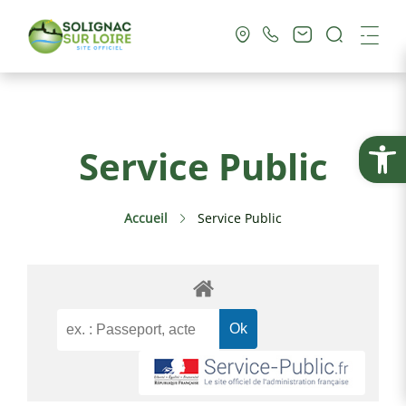
Recherc
Me
Vie Municipale
Ouvrir la
Service Public
Vie Pratique
Accueil
Service Public
Culture & Loisirs
Tourisme
Service Public