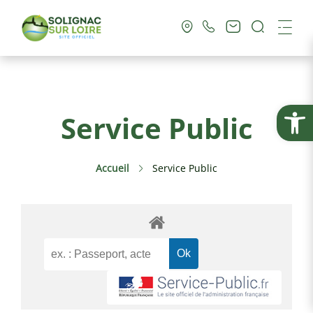
Recherc
Me
Vie Municipale
Ouvrir la
Service Public
Vie Pratique
Accueil
Service Public
Culture & Loisirs
Tourisme
Service Public