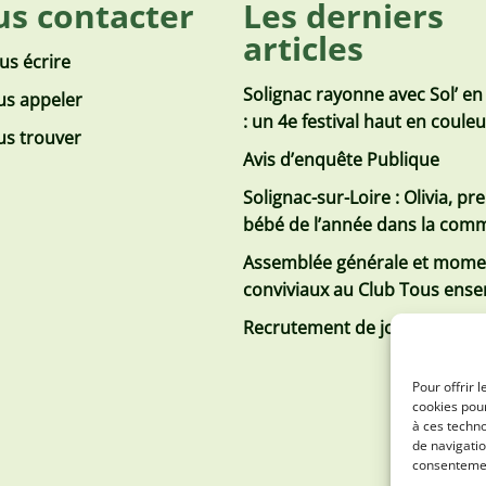
s contacter
Les derniers
articles
us écrire
Solignac rayonne avec Sol’ en
s appeler
: un 4e festival haut en coule
s trouver
Avis d’enquête Publique
Solignac-sur-Loire : Olivia, pr
bébé de l’année dans la co
Assemblée générale et mome
conviviaux au Club Tous ens
Recrutement de jobs d’été
Pour offrir 
cookies pour
à ces techn
de navigatio
consentement