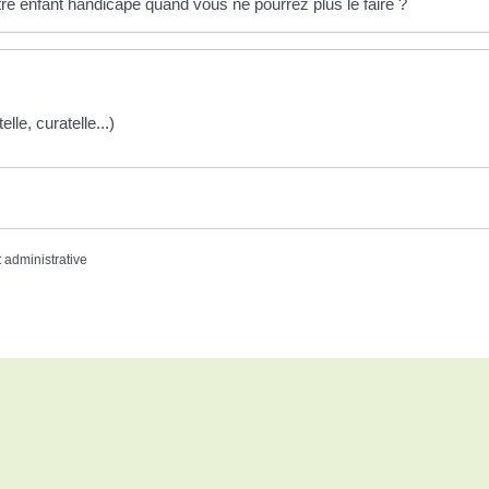
e enfant handicapé quand vous ne pourrez plus le faire ?
elle, curatelle...)
t administrative