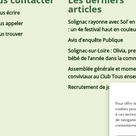
articles
us écrire
Solignac rayonne avec Sol’ en
s appeler
: un 4e festival haut en coule
s trouver
Avis d’enquête Publique
Solignac-sur-Loire : Olivia, pr
bébé de l’année dans la co
Assemblée générale et mome
conviviaux au Club Tous ens
Recrutement de jobs d’été
Pour offrir 
cookies pour
à ces techn
de navigatio
consentement