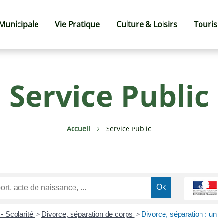
 Municipale
Vie Pratique
Culture & Loisirs
Touri
Service Public
Accueil
Service Public
 - Scolarité
>
Divorce, séparation de corps
>
Divorce, séparation : un 