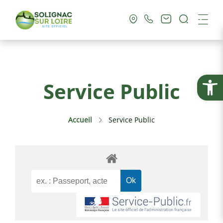
Recherc
Me
Vie Municipale
Ouvrir la
Service Public
Vie Pratique
Accueil
Service Public
Culture & Loisirs
Tourisme
Service Public