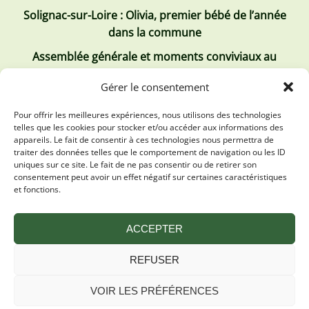
Solignac-sur-Loire : Olivia, premier bébé de l’année
dans la commune
Assemblée générale et moments conviviaux au
Club Tous ensemble
Gérer le consentement
Recrutement de jobs d’été
Pour offrir les meilleures expériences, nous utilisons des technologies
telles que les cookies pour stocker et/ou accéder aux informations des
Les derniers comptes rendus
appareils. Le fait de consentir à ces technologies nous permettra de
traiter des données telles que le comportement de navigation ou les ID
Conseil municipal 2 juillet 2026
uniques sur ce site. Le fait de ne pas consentir ou de retirer son
consentement peut avoir un effet négatif sur certaines caractéristiques
Conseil Municipal du 30 avril 2026
et fonctions.
Conseil Municipal 31 mars 2026
ACCEPTER
REFUSER
VOIR LES PRÉFÉRENCES
Mentions légales
Plan du site