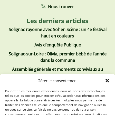
Nous trouver
Les derniers articles
Solignac rayonne avec Sol’ en Scène : un 4e festival
haut en couleurs
Avis d’enquête Publique
Solignac-sur-Loire : Olivia, premier bébé de l’année
dans la commune
Assemblée générale et moments conviviaux au
Club Tous ensemble
Gérer le consentement
Recrutement de jobs d’été
Pour offrir les meilleures expériences, nous utilisons des technologies
telles que les cookies pour stocker et/ou accéder aux informations des
Les derniers comptes rendus
appareils. Le fait de consentir à ces technologies nous permettra de
traiter des données telles que le comportement de navigation ou les ID
Conseil municipal 2 juillet 2026
uniques sur ce site. Le fait de ne pas consentir ou de retirer son
consentement peut avoir un effet négatif sur certaines caractéristiques