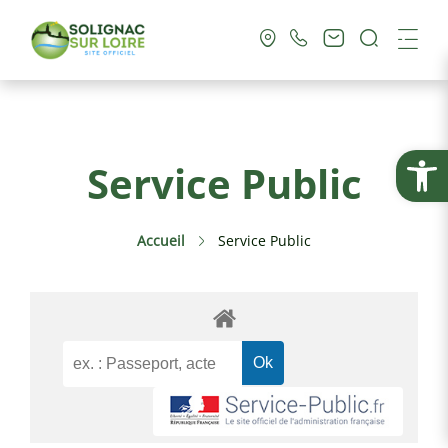
Recherc
Me
Vie Municipale
Ouvrir la
Service Public
Vie Pratique
Accueil
Service Public
Culture & Loisirs
Tourisme
Service Public