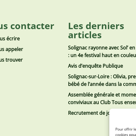
s contacter
Les derniers
articles
us écrire
Solignac rayonne avec Sol’ en
s appeler
: un 4e festival haut en coule
s trouver
Avis d’enquête Publique
Solignac-sur-Loire : Olivia, pr
bébé de l’année dans la co
Assemblée générale et mome
conviviaux au Club Tous ens
Recrutement de jobs d’été
Pour offrir 
cookies pour