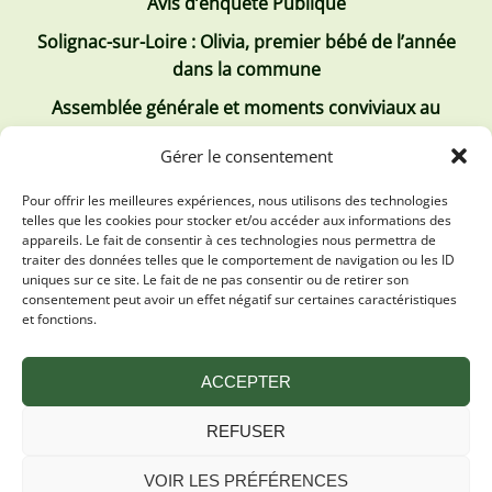
Avis d’enquête Publique
Solignac-sur-Loire : Olivia, premier bébé de l’année
dans la commune
Assemblée générale et moments conviviaux au
Club Tous ensemble
Gérer le consentement
Recrutement de jobs d’été
Pour offrir les meilleures expériences, nous utilisons des technologies
telles que les cookies pour stocker et/ou accéder aux informations des
Les derniers comptes rendus
appareils. Le fait de consentir à ces technologies nous permettra de
traiter des données telles que le comportement de navigation ou les ID
Conseil municipal 2 juillet 2026
uniques sur ce site. Le fait de ne pas consentir ou de retirer son
consentement peut avoir un effet négatif sur certaines caractéristiques
Conseil Municipal du 30 avril 2026
et fonctions.
Conseil Municipal 31 mars 2026
ACCEPTER
REFUSER
VOIR LES PRÉFÉRENCES