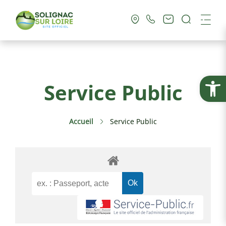
Recherc
Me
Vie Municipale
Ouvrir la
Service Public
Vie Pratique
Accueil
Service Public
Culture & Loisirs
Tourisme
Service Public