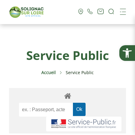
Recherc
Me
Vie Municipale
Ouvrir la
Service Public
Vie Pratique
Accueil
Service Public
Culture & Loisirs
Tourisme
Service Public