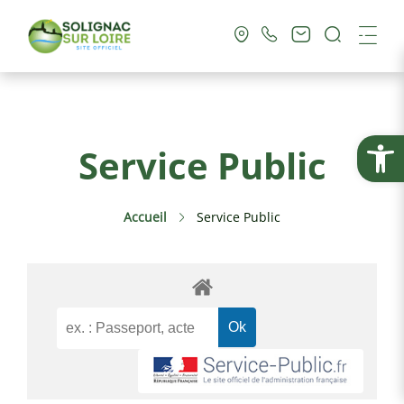
Recherc
Me
Vie Municipale
Ouvrir la
Service Public
Vie Pratique
Accueil
Service Public
Culture & Loisirs
Tourisme
Service Public