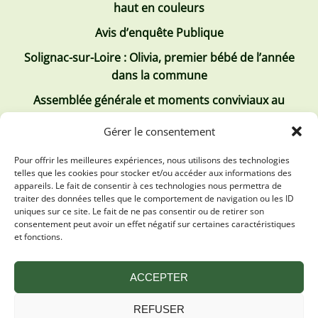
haut en couleurs
Avis d’enquête Publique
Solignac-sur-Loire : Olivia, premier bébé de l’année
dans la commune
Assemblée générale et moments conviviaux au
Club Tous ensemble
Gérer le consentement
Recrutement de jobs d’été
Pour offrir les meilleures expériences, nous utilisons des technologies
telles que les cookies pour stocker et/ou accéder aux informations des
Les derniers comptes rendus
appareils. Le fait de consentir à ces technologies nous permettra de
traiter des données telles que le comportement de navigation ou les ID
Conseil municipal 2 juillet 2026
uniques sur ce site. Le fait de ne pas consentir ou de retirer son
consentement peut avoir un effet négatif sur certaines caractéristiques
Conseil Municipal du 30 avril 2026
et fonctions.
Conseil Municipal 31 mars 2026
ACCEPTER
REFUSER