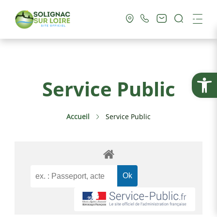
Recherc
Me
Vie Municipale
Ouvrir la
Service Public
Vie Pratique
Accueil
Service Public
Culture & Loisirs
Tourisme
Service Public