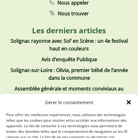
Nous appeler
Nous trouver
Les derniers articles
Solignac rayonne avec Sol’ en Scène : un 4e festival
haut en couleurs
Avis d’enquête Publique
Solignac-sur-Loire : Olivia, premier bébé de l’année
dans la commune
Assemblée générale et moments conviviaux au
Club Tous ensemble
Gérer le consentement
Recrutement de jobs d’été
Pour offrir les meilleures expériences, nous utilisons des technologies
telles que les cookies pour stocker et/ou accéder aux informations des
Les derniers comptes rendus
appareils. Le fait de consentir à ces technologies nous permettra de
traiter des données telles que le comportement de navigation ou les ID
Conseil municipal 2 juillet 2026
uniques sur ce site. Le fait de ne pas consentir ou de retirer son