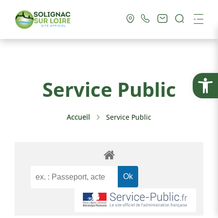
Recherc
Me
Vie Municipale
Ouvrir la
Service Public
Vie Pratique
Accueil
Service Public
Culture & Loisirs
Tourisme
Service Public