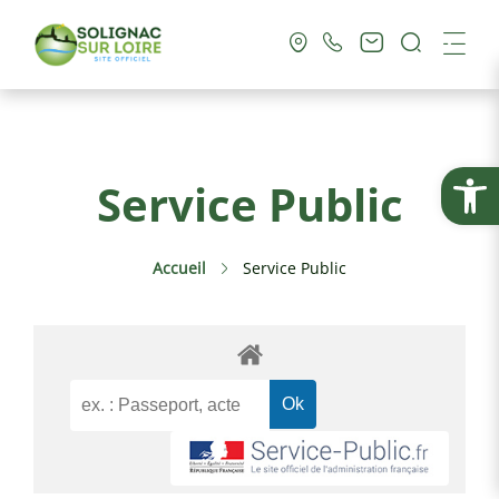
Recherc
Me
Vie Municipale
Ouvrir la
Service Public
Vie Pratique
Accueil
Service Public
Culture & Loisirs
Tourisme
Service Public