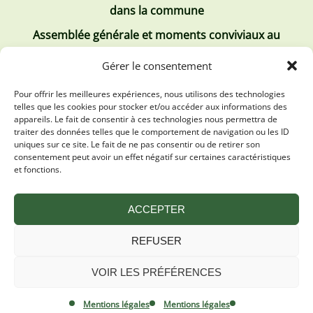
dans la commune
Assemblée générale et moments conviviaux au
Club Tous ensemble
Gérer le consentement
Recrutement de jobs d’été
Pour offrir les meilleures expériences, nous utilisons des technologies
telles que les cookies pour stocker et/ou accéder aux informations des
Les derniers comptes rendus
appareils. Le fait de consentir à ces technologies nous permettra de
traiter des données telles que le comportement de navigation ou les ID
Conseil municipal 2 juillet 2026
uniques sur ce site. Le fait de ne pas consentir ou de retirer son
consentement peut avoir un effet négatif sur certaines caractéristiques
Conseil Municipal du 30 avril 2026
et fonctions.
Conseil Municipal 31 mars 2026
ACCEPTER
REFUSER
VOIR LES PRÉFÉRENCES
Mentions légales
Plan du site
Mentions légales
Mentions légales
Politique de confidentialité
By Oktopod