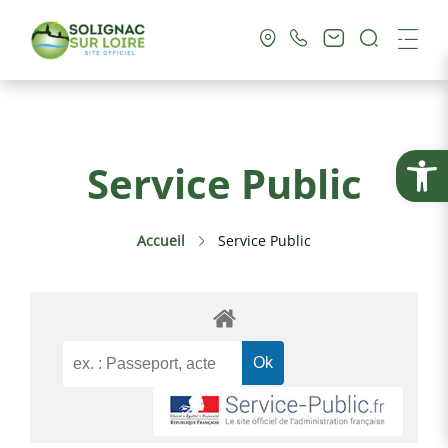
Recherc
Me
Vie Municipale
Ouvrir la
Service Public
Vie Pratique
Accueil
Service Public
Culture & Loisirs
Tourisme
Service Public