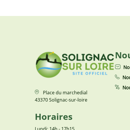
Nou
No
Nou
Nou
Place du marchedial
43370 Solignac-sur-loire
Horaires
Lundi: 14h - 17h15