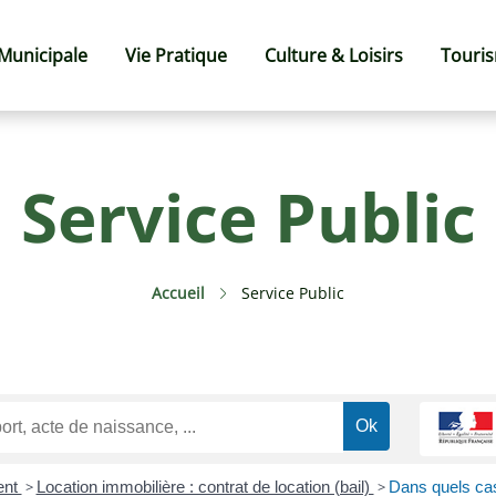
 Municipale
Vie Pratique
Culture & Loisirs
Touri
Service Public
Accueil
Service Public
ent
>
Location immobilière : contrat de location (bail)
>
Dans quels cas