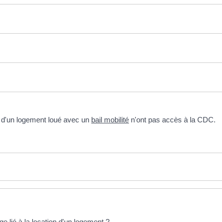
re d'un logement loué avec un
bail mobilité
n'ont pas accès à la CDC.
ige lié à la location d'un logement ?