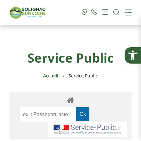
Recherc
Me
Vie Municipale
Ouvrir la
Service Public
Vie Pratique
Accueil
Service Public
Culture & Loisirs
Tourisme
Service Public