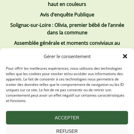
haut en couleurs
Avis d’enquête Publique
Solignac-sur-Loire : Olivia, premier bébé de l’année
dans la commune
Assemblée générale et moments conviviaux au
Club Tous ensemble
Gérer le consentement
Recrutement de jobs d’été
Pour offrir les meilleures expériences, nous utilisons des technologies
telles que les cookies pour stocker et/ou accéder aux informations des
Les derniers comptes rendus
appareils. Le fait de consentir à ces technologies nous permettra de
traiter des données telles que le comportement de navigation ou les ID
Conseil municipal 2 juillet 2026
uniques sur ce site. Le fait de ne pas consentir ou de retirer son
consentement peut avoir un effet négatif sur certaines caractéristiques
Conseil Municipal du 30 avril 2026
et fonctions.
Conseil Municipal 31 mars 2026
ACCEPTER
REFUSER