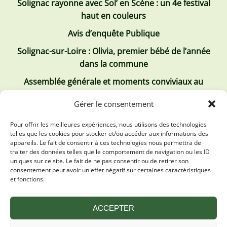
Solignac rayonne avec Sol’ en Scène : un 4e festival
haut en couleurs
Avis d’enquête Publique
Solignac-sur-Loire : Olivia, premier bébé de l’année
dans la commune
Assemblée générale et moments conviviaux au
Club Tous ensemble
Gérer le consentement
Recrutement de jobs d’été
Pour offrir les meilleures expériences, nous utilisons des technologies
telles que les cookies pour stocker et/ou accéder aux informations des
Les derniers comptes rendus
appareils. Le fait de consentir à ces technologies nous permettra de
traiter des données telles que le comportement de navigation ou les ID
Conseil municipal 2 juillet 2026
uniques sur ce site. Le fait de ne pas consentir ou de retirer son
consentement peut avoir un effet négatif sur certaines caractéristiques
Conseil Municipal du 30 avril 2026
et fonctions.
Conseil Municipal 31 mars 2026
ACCEPTER