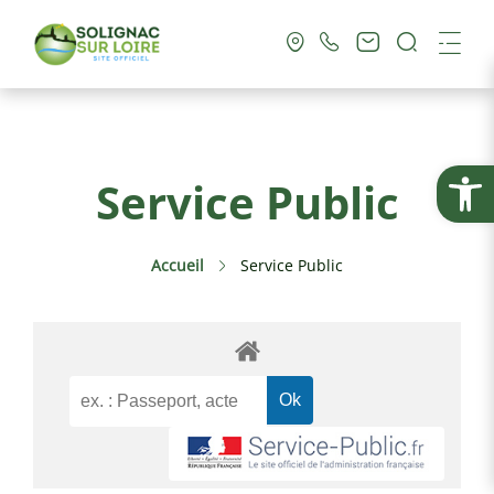
Recherc
Me
Vie Municipale
Ouvrir la
Service Public
Vie Pratique
Accueil
Service Public
Culture & Loisirs
Tourisme
Service Public