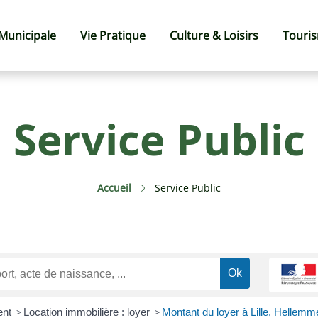
 Municipale
Vie Pratique
Culture & Loisirs
Touri
Service Public
Accueil
Service Public
ent
>
Location immobilière : loyer
>
Montant du loyer à Lille, Hellem