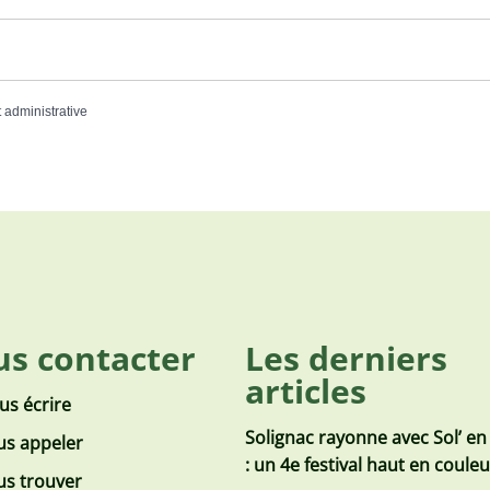
t administrative
s contacter
Les derniers
articles
us écrire
Solignac rayonne avec Sol’ en
s appeler
: un 4e festival haut en coule
s trouver