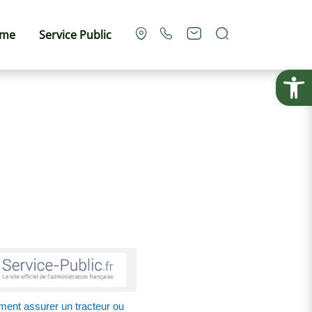
Rechercher
sme
Service Public
Ouvrir la
nt assurer un tracteur ou