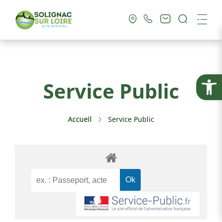
Recherc
Me
Vie Municipale
Ouvrir la
Service Public
Vie Pratique
Accueil
Service Public
Culture & Loisirs
Tourisme
Service Public