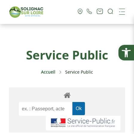
Recherc
Me
Vie Municipale
Ouvrir la
Service Public
Vie Pratique
Accueil
Service Public
Culture & Loisirs
Tourisme
Service Public