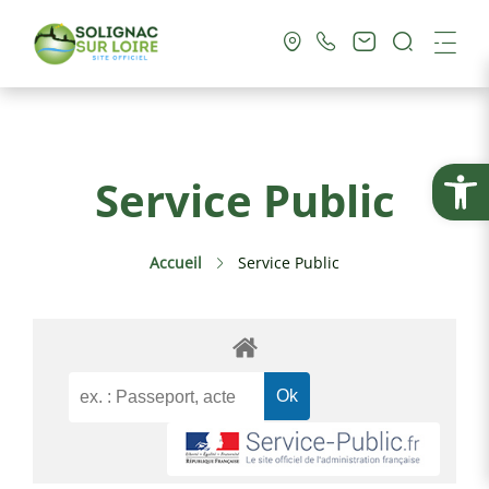
Recherc
Me
Vie Municipale
Ouvrir la
Service Public
Vie Pratique
Accueil
Service Public
Culture & Loisirs
Tourisme
Service Public