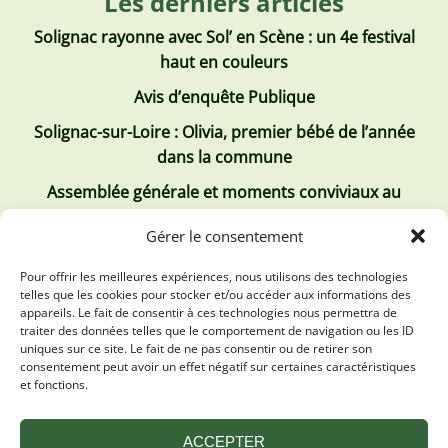
Les derniers articles
Solignac rayonne avec Sol’ en Scène : un 4e festival
haut en couleurs
Avis d’enquête Publique
Solignac-sur-Loire : Olivia, premier bébé de l’année
dans la commune
Assemblée générale et moments conviviaux au
Club Tous ensemble
Gérer le consentement
Recrutement de jobs d’été
Pour offrir les meilleures expériences, nous utilisons des technologies
telles que les cookies pour stocker et/ou accéder aux informations des
Les derniers comptes rendus
appareils. Le fait de consentir à ces technologies nous permettra de
traiter des données telles que le comportement de navigation ou les ID
Conseil municipal 2 juillet 2026
uniques sur ce site. Le fait de ne pas consentir ou de retirer son
consentement peut avoir un effet négatif sur certaines caractéristiques
Conseil Municipal du 30 avril 2026
et fonctions.
Conseil Municipal 31 mars 2026
ACCEPTER