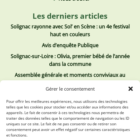
Les derniers articles
Solignac rayonne avec Sol’ en Scène : un 4e festival
haut en couleurs
Avis d’enquête Publique
Solignac-sur-Loire : Olivia, premier bébé de l’année
dans la commune
Assemblée générale et moments conviviaux au
Club Tous ensemble
Gérer le consentement
Recrutement de jobs d’été
Pour offrir les meilleures expériences, nous utilisons des technologies
telles que les cookies pour stocker et/ou accéder aux informations des
Les derniers comptes rendus
appareils. Le fait de consentir à ces technologies nous permettra de
traiter des données telles que le comportement de navigation ou les ID
Conseil municipal 2 juillet 2026
uniques sur ce site. Le fait de ne pas consentir ou de retirer son
consentement peut avoir un effet négatif sur certaines caractéristiques
Conseil Municipal du 30 avril 2026
et fonctions.