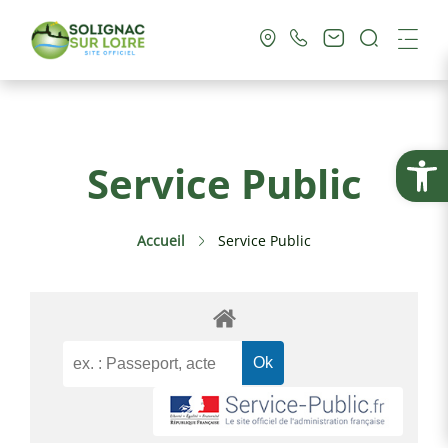
Recherc
Me
Vie Municipale
Ouvrir la
Service Public
Vie Pratique
Accueil
Service Public
Culture & Loisirs
Tourisme
Service Public