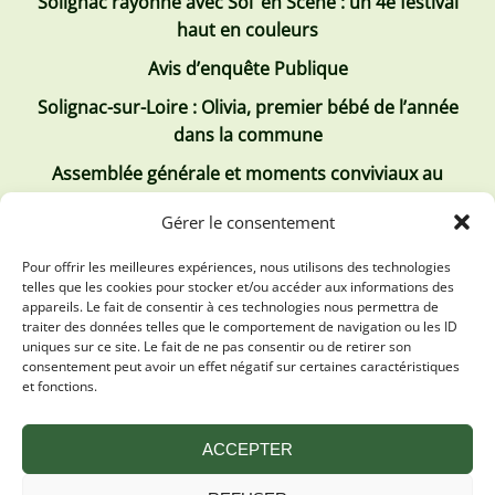
Solignac rayonne avec Sol’ en Scène : un 4e festival
haut en couleurs
Avis d’enquête Publique
Solignac-sur-Loire : Olivia, premier bébé de l’année
dans la commune
Assemblée générale et moments conviviaux au
Club Tous ensemble
Gérer le consentement
Recrutement de jobs d’été
Pour offrir les meilleures expériences, nous utilisons des technologies
telles que les cookies pour stocker et/ou accéder aux informations des
Les derniers comptes rendus
appareils. Le fait de consentir à ces technologies nous permettra de
traiter des données telles que le comportement de navigation ou les ID
Conseil municipal 2 juillet 2026
uniques sur ce site. Le fait de ne pas consentir ou de retirer son
consentement peut avoir un effet négatif sur certaines caractéristiques
Conseil Municipal du 30 avril 2026
et fonctions.
Conseil Municipal 31 mars 2026
ACCEPTER