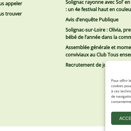
Solignac rayonne avec Sol’ en
s appeler
: un 4e festival haut en coule
s trouver
Avis d’enquête Publique
Solignac-sur-Loire : Olivia, pr
bébé de l’année dans la co
Assemblée générale et mome
conviviaux au Club Tous ens
Recrutement de jobs d’été
Pour offrir 
cookies pour
à ces techn
de navigatio
consentement
ACC