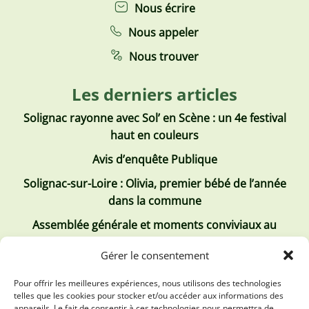
Nous écrire
Nous appeler
Nous trouver
Les derniers articles
Solignac rayonne avec Sol’ en Scène : un 4e festival
haut en couleurs
Avis d’enquête Publique
Solignac-sur-Loire : Olivia, premier bébé de l’année
dans la commune
Assemblée générale et moments conviviaux au
Club Tous ensemble
Gérer le consentement
Recrutement de jobs d’été
Pour offrir les meilleures expériences, nous utilisons des technologies
telles que les cookies pour stocker et/ou accéder aux informations des
Les derniers comptes rendus
appareils. Le fait de consentir à ces technologies nous permettra de