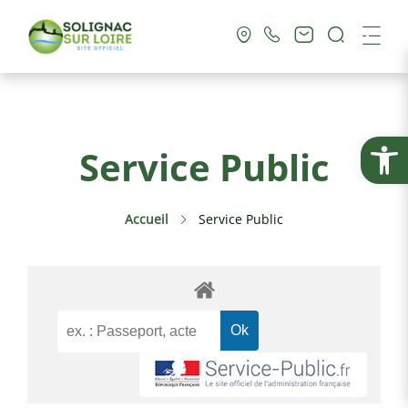
Recherc
Me
Vie Municipale
Ouvrir la
Service Public
Vie Pratique
Accueil
Service Public
Culture & Loisirs
Tourisme
Service Public