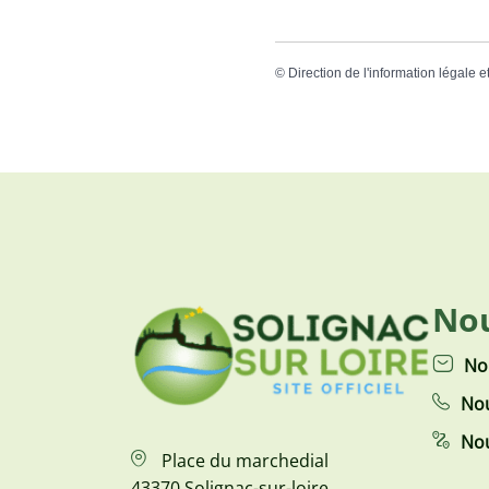
©
Direction de l'information légale e
Nou
No
Nou
Nou
Place du marchedial
43370 Solignac-sur-loire