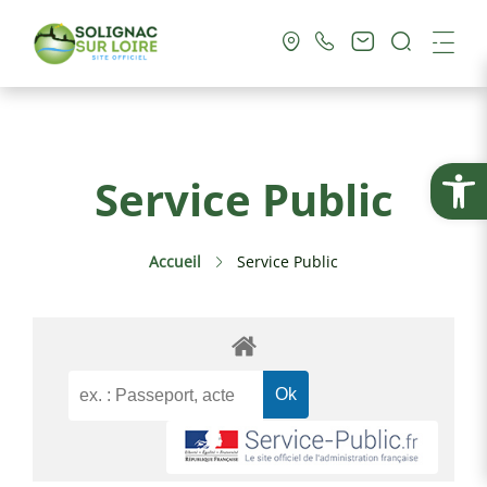
Recherc
Me
Vie Municipale
Ouvrir la
Service Public
Vie Pratique
Accueil
Service Public
Culture & Loisirs
Tourisme
Service Public