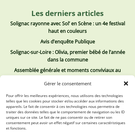
Les derniers articles
Solignac rayonne avec Sol’ en Scène : un 4e festival
haut en couleurs
Avis d’enquête Publique
Solignac-sur-Loire : Olivia, premier bébé de l’année
dans la commune
Assemblée générale et moments conviviaux au
Club Tous ensemble
Gérer le consentement
Recrutement de jobs d’été
Pour offrir les meilleures expériences, nous utilisons des technologies
telles que les cookies pour stocker et/ou accéder aux informations des
Les derniers comptes rendus
appareils. Le fait de consentir à ces technologies nous permettra de
traiter des données telles que le comportement de navigation ou les ID
Conseil municipal 2 juillet 2026
uniques sur ce site. Le fait de ne pas consentir ou de retirer son
consentement peut avoir un effet négatif sur certaines caractéristiques
Conseil Municipal du 30 avril 2026
et fonctions.