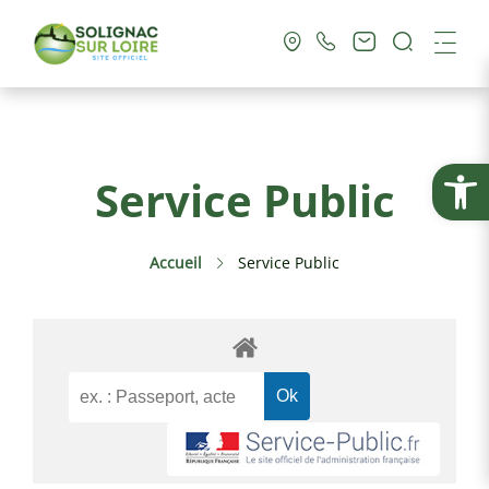
Recherc
Me
Vie Municipale
Ouvrir la
Service Public
Vie Pratique
Accueil
Service Public
Culture & Loisirs
Tourisme
Service Public