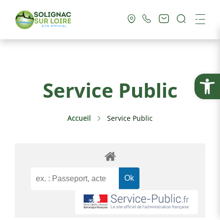
Recherc
Me
Vie Municipale
Ouvrir la
Service Public
Vie Pratique
Accueil
Service Public
Culture & Loisirs
Tourisme
Service Public