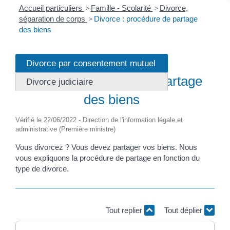
Accueil particuliers
>
Famille - Scolarité
>
Divorce,
séparation de corps
>
Divorce : procédure de partage
des biens
Divorce par consentement mutuel
Fiche pratique
Divorce : procédure de partage
Divorce judiciaire
des biens
Vérifié le 22/06/2022 - Direction de l'information légale et
administrative (Première ministre)
Vous divorcez ? Vous devez partager vos biens. Nous
vous expliquons la procédure de partage en fonction du
type de divorce.
Tout replier
Tout déplier