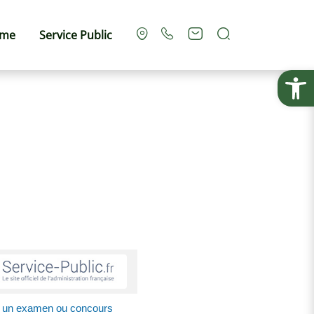
Rechercher
sme
Service Public
Ouvrir la
nt un examen ou concours