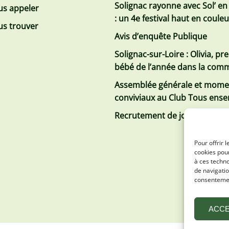
Solignac rayonne avec Sol’ en
s appeler
: un 4e festival haut en coule
s trouver
Avis d’enquête Publique
Solignac-sur-Loire : Olivia, pr
bébé de l’année dans la co
Assemblée générale et mome
conviviaux au Club Tous ens
Recrutement de jobs d’été
Pour offrir 
cookies pour
à ces techn
de navigatio
consentement
ACC