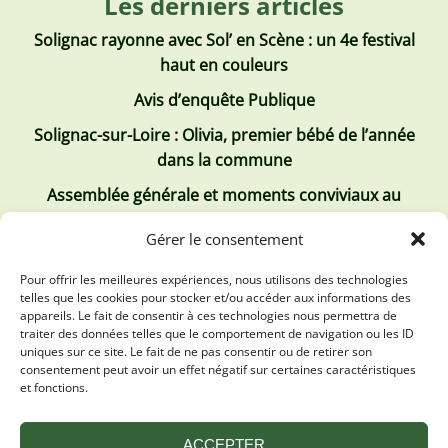
Les derniers articles
Solignac rayonne avec Sol’ en Scène : un 4e festival
haut en couleurs
Avis d’enquête Publique
Solignac-sur-Loire : Olivia, premier bébé de l’année
dans la commune
Assemblée générale et moments conviviaux au
Club Tous ensemble
Gérer le consentement
Recrutement de jobs d’été
Pour offrir les meilleures expériences, nous utilisons des technologies
telles que les cookies pour stocker et/ou accéder aux informations des
Les derniers comptes rendus
appareils. Le fait de consentir à ces technologies nous permettra de
traiter des données telles que le comportement de navigation ou les ID
Conseil municipal 2 juillet 2026
uniques sur ce site. Le fait de ne pas consentir ou de retirer son
consentement peut avoir un effet négatif sur certaines caractéristiques
Conseil Municipal du 30 avril 2026
et fonctions.
Conseil Municipal 31 mars 2026
ACCEPTER