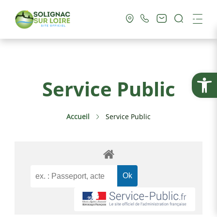
Recherc
Me
Vie Municipale
Ouvrir la
Service Public
Vie Pratique
Accueil
Service Public
Culture & Loisirs
Tourisme
Service Public