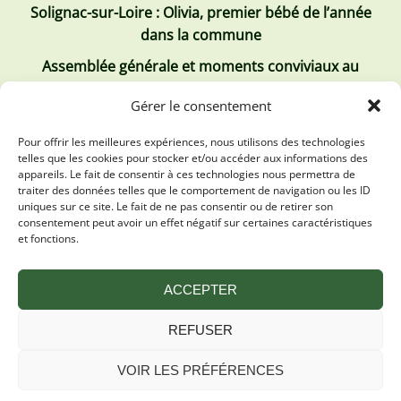
Solignac-sur-Loire : Olivia, premier bébé de l’année
dans la commune
Assemblée générale et moments conviviaux au
Club Tous ensemble
Gérer le consentement
Recrutement de jobs d’été
Pour offrir les meilleures expériences, nous utilisons des technologies
telles que les cookies pour stocker et/ou accéder aux informations des
Les derniers comptes rendus
appareils. Le fait de consentir à ces technologies nous permettra de
traiter des données telles que le comportement de navigation ou les ID
Conseil municipal 2 juillet 2026
uniques sur ce site. Le fait de ne pas consentir ou de retirer son
consentement peut avoir un effet négatif sur certaines caractéristiques
Conseil Municipal du 30 avril 2026
et fonctions.
Conseil Municipal 31 mars 2026
ACCEPTER
REFUSER
VOIR LES PRÉFÉRENCES
Mentions légales
Plan du site