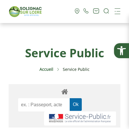
Recherc
Me
Vie Municipale
Ouvrir la
Service Public
Vie Pratique
Accueil
Service Public
Culture & Loisirs
Tourisme
Service Public