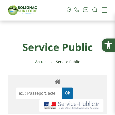
Recherc
Me
Vie Municipale
Ouvrir la
Service Public
Vie Pratique
Accueil
Service Public
Culture & Loisirs
Tourisme
Service Public