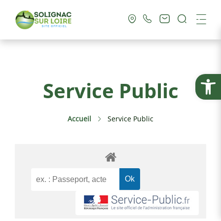
Recherc
Me
Vie Municipale
Ouvrir la
Service Public
Vie Pratique
Accueil
Service Public
Culture & Loisirs
Tourisme
Service Public