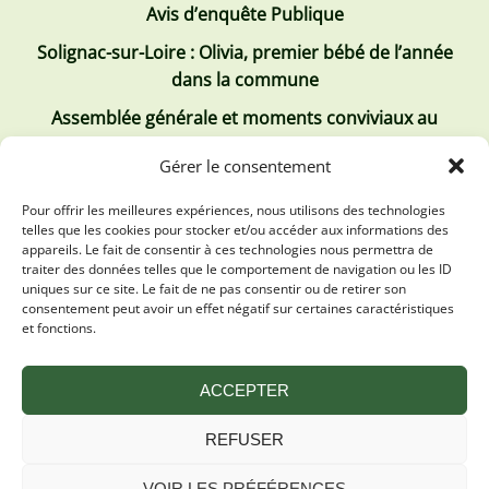
Avis d’enquête Publique
Solignac-sur-Loire : Olivia, premier bébé de l’année
dans la commune
Assemblée générale et moments conviviaux au
Club Tous ensemble
Gérer le consentement
Recrutement de jobs d’été
Pour offrir les meilleures expériences, nous utilisons des technologies
telles que les cookies pour stocker et/ou accéder aux informations des
Les derniers comptes rendus
appareils. Le fait de consentir à ces technologies nous permettra de
traiter des données telles que le comportement de navigation ou les ID
Conseil municipal 2 juillet 2026
uniques sur ce site. Le fait de ne pas consentir ou de retirer son
consentement peut avoir un effet négatif sur certaines caractéristiques
Conseil Municipal du 30 avril 2026
et fonctions.
Conseil Municipal 31 mars 2026
ACCEPTER
REFUSER
VOIR LES PRÉFÉRENCES