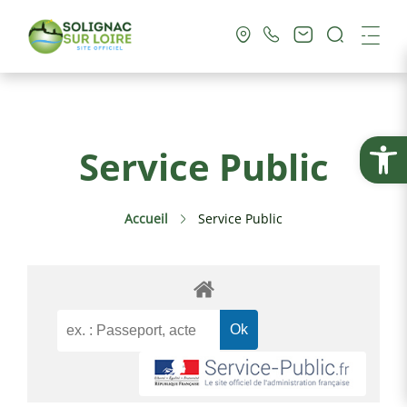
Recherc
Me
Vie Municipale
Ouvrir la
Service Public
Vie Pratique
Accueil
Service Public
Culture & Loisirs
Tourisme
Service Public