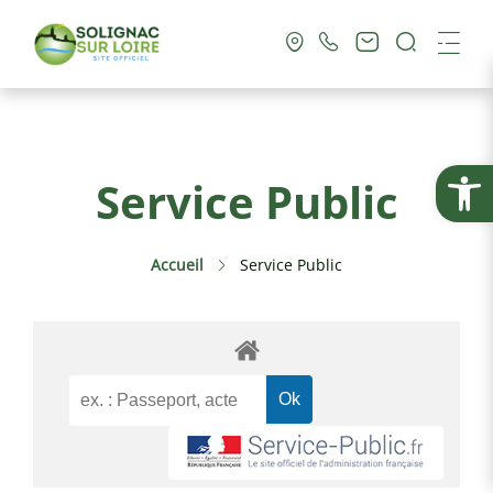
Recherc
Me
Vie Municipale
Ouvrir la
Service Public
Vie Pratique
Accueil
Service Public
Culture & Loisirs
Tourisme
Service Public