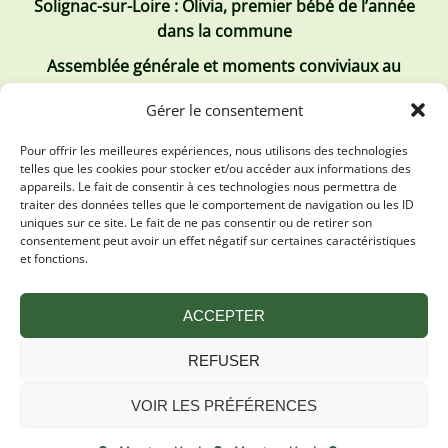
Solignac-sur-Loire : Olivia, premier bébé de l’année
dans la commune
Assemblée générale et moments conviviaux au
Club Tous ensemble
Gérer le consentement
Recrutement de jobs d’été
Pour offrir les meilleures expériences, nous utilisons des technologies
telles que les cookies pour stocker et/ou accéder aux informations des
Les derniers comptes rendus
appareils. Le fait de consentir à ces technologies nous permettra de
traiter des données telles que le comportement de navigation ou les ID
Conseil municipal 2 juillet 2026
uniques sur ce site. Le fait de ne pas consentir ou de retirer son
consentement peut avoir un effet négatif sur certaines caractéristiques
Conseil Municipal du 30 avril 2026
et fonctions.
Conseil Municipal 31 mars 2026
ACCEPTER
REFUSER
VOIR LES PRÉFÉRENCES
Mentions légales
Plan du site