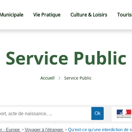
 Municipale
Vie Pratique
Culture & Loisirs
Touri
Service Public
Accueil
Service Public
r - Europe
>
Voyager à l'étranger
>
Qu'est-ce qu'une interdiction de so