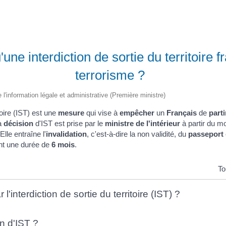
une interdiction de sortie du territoire 
terrorisme ?
e l'information légale et administrative (Première ministre)
itoire (IST) est une
mesure
qui vise à
empêcher
un
Français
de
parti
a
décision
d'IST est prise par le
ministre de l'intérieur
à partir du m
lle entraîne l'
invalidation
, c'est-à-dire la non validité, du
passeport
t une durée de
6 mois
.
To
l'interdiction de sortie du territoire (IST) ?
n d'IST ?