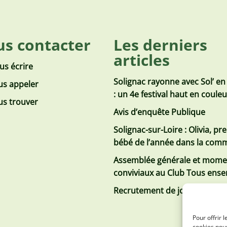
s contacter
Les derniers
articles
us écrire
Solignac rayonne avec Sol’ en
s appeler
: un 4e festival haut en coule
s trouver
Avis d’enquête Publique
Solignac-sur-Loire : Olivia, pr
bébé de l’année dans la co
Assemblée générale et mome
conviviaux au Club Tous ens
Recrutement de jobs d’été
Pour offrir 
cookies pour