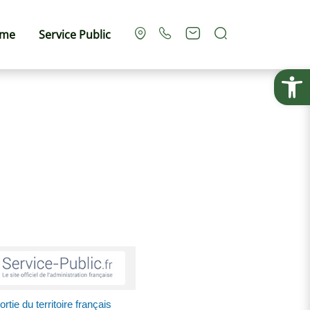
Rechercher
sme
Service Public
Ouvrir la
rtie du territoire français