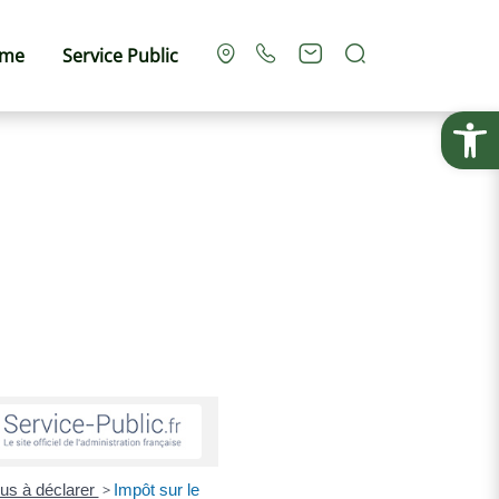
Rechercher
sme
Service Public
Ouvrir la
nus à déclarer
>
Impôt sur le