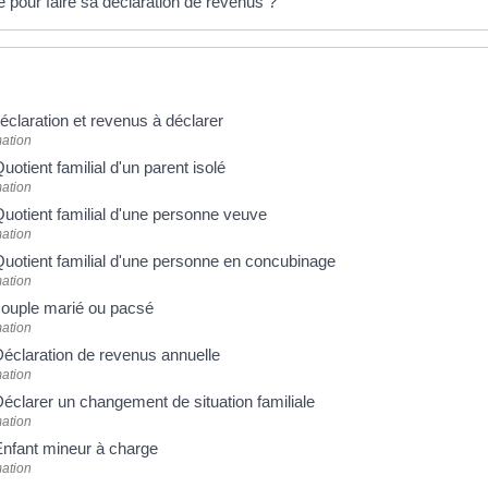
te pour faire sa déclaration de revenus ?
déclaration et revenus à déclarer
ation
uotient familial d'un parent isolé
ation
Quotient familial d'une personne veuve
ation
Quotient familial d'une personne en concubinage
ation
 couple marié ou pacsé
ation
Déclaration de revenus annuelle
ation
Déclarer un changement de situation familiale
ation
Enfant mineur à charge
ation