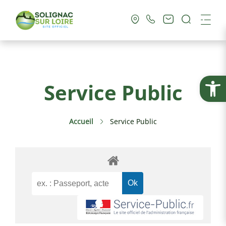
Recherc
Me
Vie Municipale
Ouvrir la
Service Public
Vie Pratique
Accueil
Service Public
Culture & Loisirs
Tourisme
Service Public