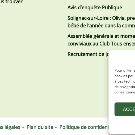
s trouver
Avis d’enquête Publique
Solignac-sur-Loire : Olivia, pr
bébé de l’année dans la co
Assemblée générale et mome
conviviaux au Club Tous ens
Recrutement de jobs d’été
Pour offrir 
cookies pour
à ces techn
de navigatio
consentement
ACC
s légales
Plan du site
Politique de confidentialité
By 