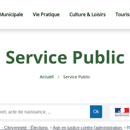
 Municipale
Vie Pratique
Culture & Loisirs
Touri
Service Public
Accueil
Service Public
 - Citoyenneté - Élections
>
Agir en justice contre l'administration
>
R