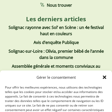
Nous trouver
Les derniers articles
Solignac rayonne avec Sol’ en Scène : un 4e festival
haut en couleurs
Avis d’enquête Publique
Solignac-sur-Loire : Olivia, premier bébé de l’année
dans la commune
Assemblée générale et moments conviviaux au
Club Tous ensemble
Gérer le consentement
Recrutement de jobs d’été
Pour offrir les meilleures expériences, nous utilisons des technologies
telles que les cookies pour stocker et/ou accéder aux informations des
Les derniers comptes rendus
appareils. Le fait de consentir à ces technologies nous permettra de
traiter des données telles que le comportement de navigation ou les ID
Conseil municipal 2 juillet 2026
uniques sur ce site. Le fait de ne pas consentir ou de retirer son
consentement peut avoir un effet négatif sur certaines caractéristiques