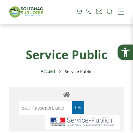
Recherc
Me
Vie Municipale
Ouvrir la
Service Public
Vie Pratique
Accueil
Service Public
Culture & Loisirs
Tourisme
Service Public