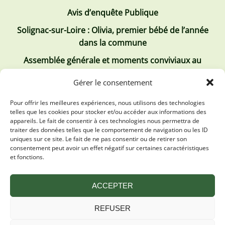
Avis d’enquête Publique
Solignac-sur-Loire : Olivia, premier bébé de l’année
dans la commune
Assemblée générale et moments conviviaux au
Club Tous ensemble
Gérer le consentement
Recrutement de jobs d’été
Pour offrir les meilleures expériences, nous utilisons des technologies
telles que les cookies pour stocker et/ou accéder aux informations des
Les derniers comptes rendus
appareils. Le fait de consentir à ces technologies nous permettra de
traiter des données telles que le comportement de navigation ou les ID
Conseil municipal 2 juillet 2026
uniques sur ce site. Le fait de ne pas consentir ou de retirer son
consentement peut avoir un effet négatif sur certaines caractéristiques
Conseil Municipal du 30 avril 2026
et fonctions.
Conseil Municipal 31 mars 2026
ACCEPTER
REFUSER