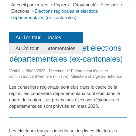
Accueil particuliers
>
Papiers - Citoyenneté - Élections
>
Élections
>
Élections régionales et élections
départementales (ex-cantonales)
Élections régionales
Au 1er tour
Fiche pratique
Élections régionales et élections
Élections départementales
Au 2d tour
départementales (ex-cantonales)
Vérifié le 08/02/2022 - Direction de l'information légale et
administrative (Première ministre), Ministère chargé de l'intérieur
Les conseillers régionaux sont élus dans le cadre de la
région, les conseillers départementaux sont élus dans le
cadre du canton. Les prochaines élections régionales et
départementales sont prévues en mars 2028.
Les électeurs français inscrits sur les listes électorales