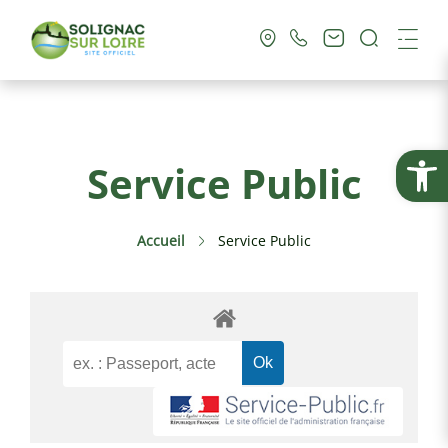
Recherc
Me
Vie Municipale
Ouvrir la
Service Public
Vie Pratique
Accueil
Service Public
Culture & Loisirs
Tourisme
Service Public